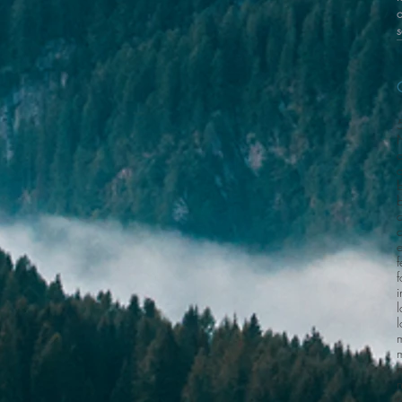
a
b
f
f
i
m
n
n