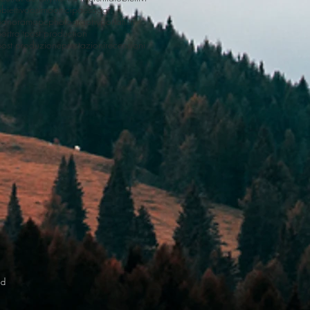
biettivo
osimo
ottici
paesaggi
panorama
pc
photography
portafiltri
ortrait
post production
post produzione
prestazioni
recensioni
ed