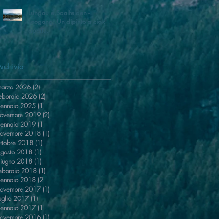
Lungau e Saalfelden -
Leogang: Un dipinto a cielo
aperto.
Archivio
marzo 2026
(2)
2 post
febbraio 2026
(2)
2 post
gennaio 2025
(1)
1 post
novembre 2019
(2)
2 post
gennaio 2019
(1)
1 post
novembre 2018
(1)
1 post
ottobre 2018
(1)
1 post
agosto 2018
(1)
1 post
giugno 2018
(1)
1 post
febbraio 2018
(1)
1 post
gennaio 2018
(2)
2 post
novembre 2017
(1)
1 post
uglio 2017
(1)
1 post
gennaio 2017
(1)
1 post
novembre 2016
(1)
1 post