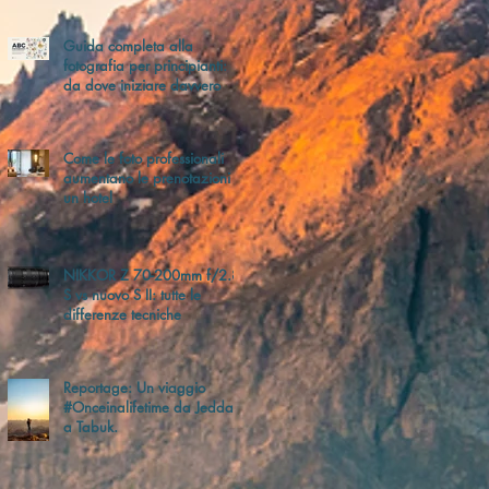
Guida completa alla
fotografia per principianti:
da dove iniziare davvero
Come le foto professionali
aumentano le prenotazioni di
un hotel
NIKKOR Z 70-200mm f/2.8
S vs nuovo S II: tutte le
differenze tecniche
Reportage: Un viaggio
#Onceinalifetime da Jeddah
a Tabuk.