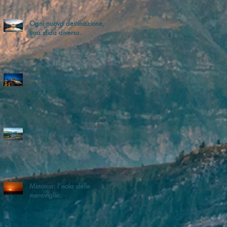
Ogni nuova destinazione,
una sfida diversa.
Tibet, alla scoperta del ''Tetto
del mondo''
Trivellato SocialArt 2018.
Minorca: l'isola delle
meraviglie.