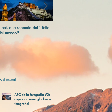
Tibet, alla scoperta del ''Tetto
Trivellato SocialArt 2018.
L
del mondo''
Un
Post recenti
ABC della fotografia #2:
capire davvero gli obiettivi
fotografici