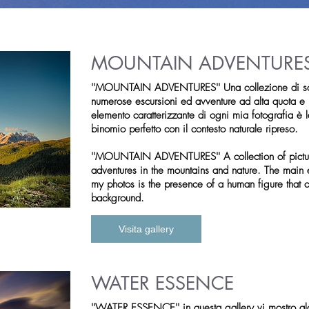
MOUNTAIN ADVENTURE
''MOUNTAIN ADVENTURES'' Una collezione di scatt
numerose escursioni ed avventure ad alta quota e n
elemento caratterizzante di ogni mia fotografia è
binomio perfetto con il contesto naturale ripreso.
''MOUNTAIN ADVENTURES'' A collection of pictur
adventures in the mountains and nature. The main 
my photos is the presence of a human figure that 
background.
Visita gallery
WATER ESSENCE
''WATER ESSENCE'' in questa gallery vi mostro alc