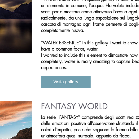
un elemento in comune, l'acqua. Ho voluto includere
scatti per dimostrare come attraverso l'acqua ogn
radicalmente, da una lunga esposizione sul lungola
cascata di montagna ogni frame permette di cogli
completamente nuova.
''WATER ESSENCE'' in this gallery I want to show
have a common factor, water.
I wanted to include this element to dimostrate ho
completely, water is really amazing to capture be
appearances.
Visita gallery
FANTASY WORLD
La serie ''FANTASY'' comprende degli scatti realizz
delle emozioni positive all'osservatore sfruttando il
colori d'impatto, pose che seguono le forme della n
un'atmosfera quasi surreale, appunto da fiaba.