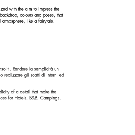
ized with the aim to impress the
backdrop, colours and poses, that
l atmosphere, like a fairytale.
soliti. Rendere la semplicità un
realizzare gli scatti di interni ed
city of a detail that make the
rvices for Hotels, B&B, Campings,