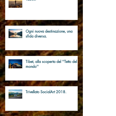
Reportage: Un viaggio
#Onceinalifetime da Jeddah a
Tabuk.
Ogni nuova destinazione, una
sfida diversa.
Tibet, alla scoperta del ''Tetto del
mondo''
Trivellato SocialArt 2018.