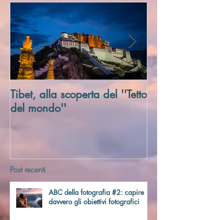
Post in evidenza
Tibet, alla scoperta del ''Tetto
Trivellato Soci
del mondo''
Post recenti