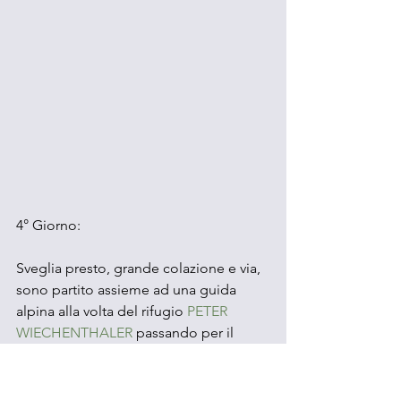
4° Giorno:
Sveglia presto, grande colazione e via, 
sono partito assieme ad una guida 
alpina alla volta del rifugio 
PETER 
WIECHENTHALER
 passando per il 
sentiero dello
 STOISSENGRABEN
 che 
attraversa la gola di un fiume lungo il 
quale è possibile ammirare diverse 