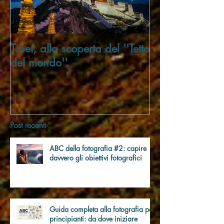
Tibet, alla scoperta del ''Tetto
Trivellato Soci
del mondo''
Post recenti
ABC della fotografia #2: capire
davvero gli obiettivi fotografici