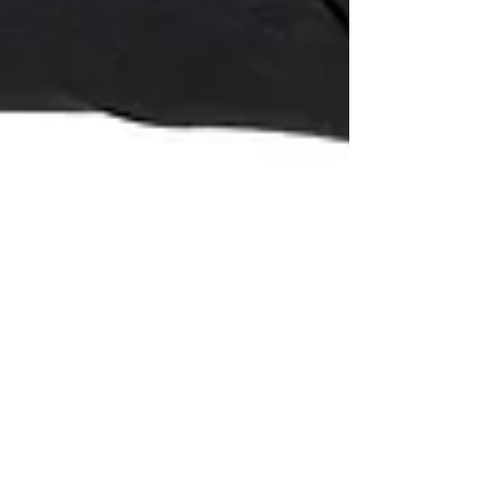
Nikkor 85mm f/1.4 G afs - REVIEW
Il Nikon AF-S 85mm f/1.4 G è un obiettivo tele per
formato FF e APS-C, prodotto dal 2010. La messa a
fuoco avviene tramite Motore AF a...