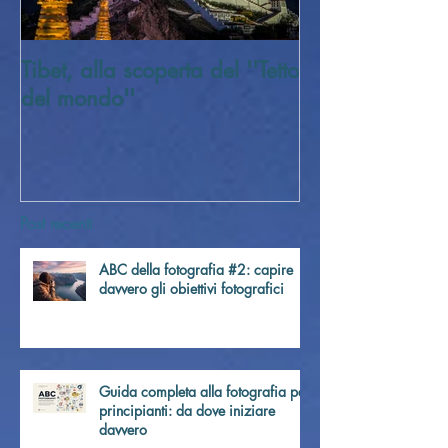
Tibet, alla scoperta del ''Tetto
Trivellato Soci
del mondo''
Post recenti
ABC della fotografia #2: capire
davvero gli obiettivi fotografici
Guida completa alla fotografia per
principianti: da dove iniziare
davvero